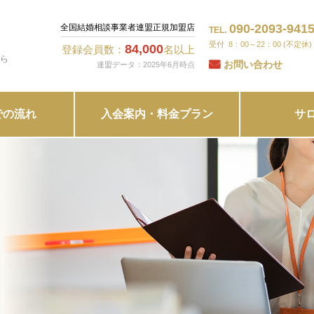
090-2093-941
全国結婚相談事業者連盟正規加盟店
TEL.
8：00～22：00 (不定休)
84,000
登録会員数：
名以上
ら
お問い合わせ
連盟データ：2025年6月時点
での流れ
入会案内・料金プラン
サ