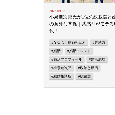
2025.09.23
小泉進次郎氏が1位の総裁選と
の意外な関係｜共感型がモテる
代！
#ななほし結婚相談所
#共感力
#婚活
#婚活トレンド
#婚活プロフィール
#婚活成功
#小泉進次郎
#政治と婚活
#結婚相談所
#総裁選