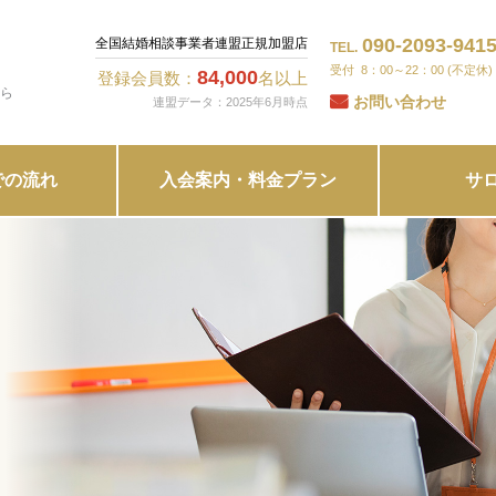
090-2093-941
全国結婚相談事業者連盟正規加盟店
TEL.
8：00～22：00 (不定休)
84,000
登録会員数：
名以上
ら
お問い合わせ
連盟データ：2025年6月時点
での流れ
入会案内・料金プラン
サ