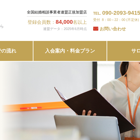
090-2093-941
全国結婚相談事業者連盟正規加盟店
TEL.
8：00～22：00 (不定休)
84,000
登録会員数：
名以上
ら
お問い合わせ
連盟データ：2025年6月時点
での流れ
入会案内・料金プラン
サ