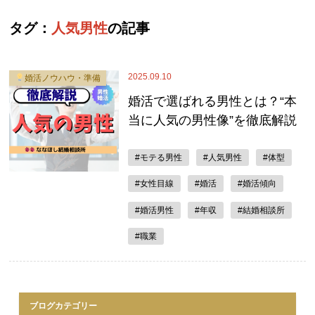
タグ：
人気男性
の記事
2025.09.10
婚活ノウハウ・準備
婚活で選ばれる男性とは？“本
当に人気の男性像”を徹底解説
#モテる男性
#人気男性
#体型
#女性目線
#婚活
#婚活傾向
#婚活男性
#年収
#結婚相談所
#職業
ブログカテゴリー