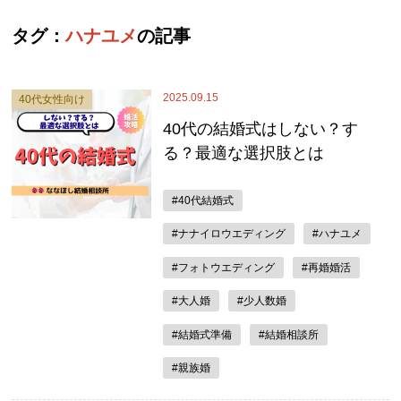
タグ：
ハナユメ
の記事
2025.09.15
40代女性向け
40代の結婚式はしない？す
る？最適な選択肢とは
#40代結婚式
#ナナイロウエディング
#ハナユメ
#フォトウエディング
#再婚婚活
#大人婚
#少人数婚
#結婚式準備
#結婚相談所
#親族婚