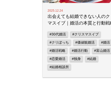
2025.12.24
出会えても結婚できない人のク
マスイブ｜婚活の本質と行動戦
#30代婚活
#クリスマスイブ
#クリぼっち
#価値観婚活
#婚活
#婚活戦略
#婚活行動
#富山婚活
#恋愛婚活
#独身
#結婚
#結婚相談所