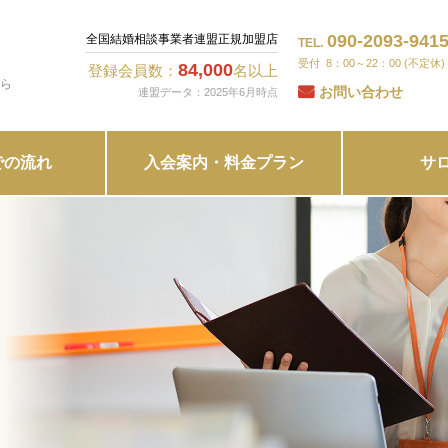
090-2093-941
全国結婚相談事業者連盟正規加盟店
TEL.
8：00～22：00 (不定休)
84,000
登録会員数：
名以上
ら
お問い合わせ
連盟データ：2025年6月時点
での流れ
入会案内・料金プラン
サ