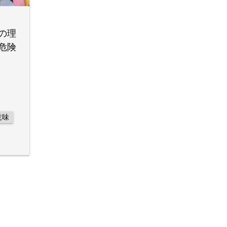
の理
危険
意味