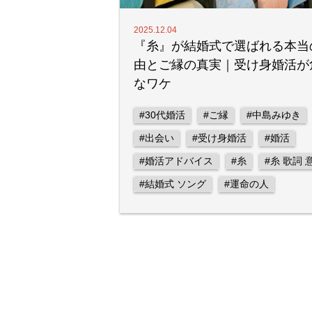
2025.12.04
『糸』が結婚式で選ばれる本当
由とご縁の真実｜受け身婚活が
なワケ
#30代婚活
#ご縁
#中島みゆき
#出会い
#受け身婚活
#婚活
#婚活アドバイス
#糸
#糸 歌詞 
#結婚式 ソング
#運命の人