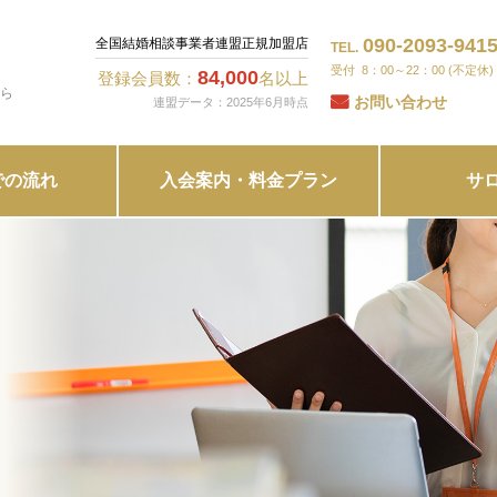
090-2093-941
全国結婚相談事業者連盟正規加盟店
TEL.
8：00～22：00 (不定休)
84,000
登録会員数：
名以上
ら
お問い合わせ
連盟データ：2025年6月時点
での流れ
入会案内・料金プラン
サ