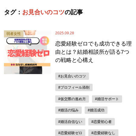
タグ：
お見合いのコツ
の記事
2025.09.28
弱者女性
恋愛経験ゼロでも成功できる理
由とは？結婚相談所が語る7つ
の戦略と心構え
#お見合いのコツ
#プロフィール添削
#仮交際の進め方
#婚活サポート
#婚活の悩み
#婚活成功
#婚活自信ない
#恋愛初心者
#恋愛経験ゼロ
#恋愛経験なし