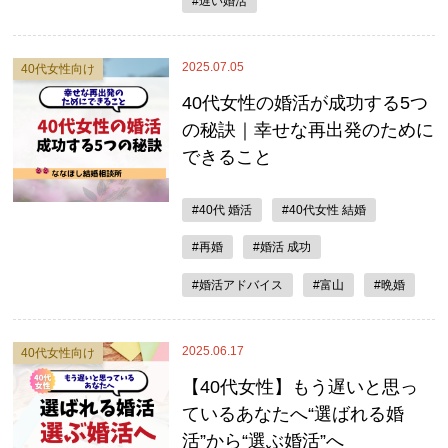
#遅い婚活
2025.07.05
40代女性向け
40代女性の婚活が成功する5つ
の秘訣｜幸せな再出発のために
できること
#40代 婚活
#40代女性 結婚
#再婚
#婚活 成功
#婚活アドバイス
#富山
#晩婚
2025.06.17
40代女性向け
【40代女性】もう遅いと思っ
ているあなたへ“選ばれる婚
活”から“選ぶ婚活”へ