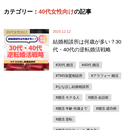
カテゴリー：
40代女性向け
の記事
2025.12.12
30代女性向け
結婚相談所は何歳が多い？30
代・40代の逆転婚活戦略
#30代 婚活
#40代 婚活
#TMS加盟相談所
#アラフォー 婚活
#ななほし結婚相談所
#婚活 モテる人
#婚活 会話術
#婚活 年齢 何歳まで
#婚活 成功例
#婚活 逆転