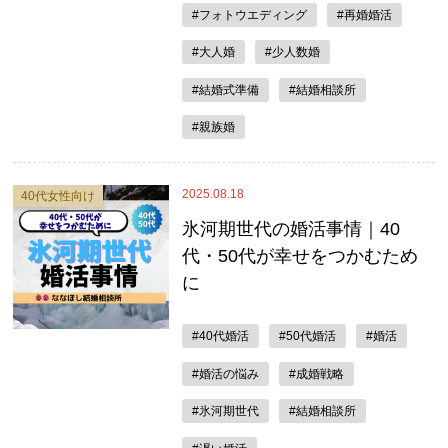
#フォトウエディング
#再婚婚活
#大人婚
#少人数婚
#結婚式準備
#結婚相談所
#親族婚
2025.08.18
40代女性向け
氷河期世代の婚活事情｜40
代・50代が幸せをつかむため
に
#40代婚活
#50代婚活
#婚活
#婚活の悩み
#成婚戦略
#氷河期世代
#結婚相談所