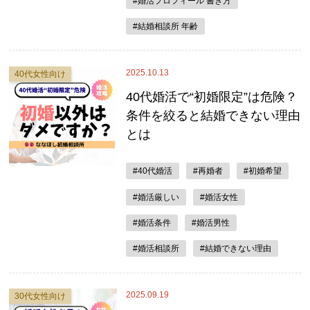
#婚活プロフィール 書き方
#結婚相談所 年齢
2025.10.13
40代女性向け
40代婚活で“初婚限定”は危険？
条件を絞ると結婚できない理由
とは
#40代婚活
#再婚者
#初婚希望
#婚活厳しい
#婚活女性
#婚活条件
#婚活男性
#婚活相談所
#結婚できない理由
2025.09.19
30代女性向け