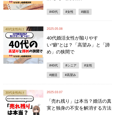
#40代
#女性
#婚活
2025.05.08
40代女性向け
40代婚活女性が陥りやす
い“癖”とは？「高望み」と「諦
め」の狭間で
#40代
#シニア
#女性
#婚活
#高望み
2025.03.07
30代女性向け
「売れ残り」は本当？婚活の真
実と独身の不安を解消する方法